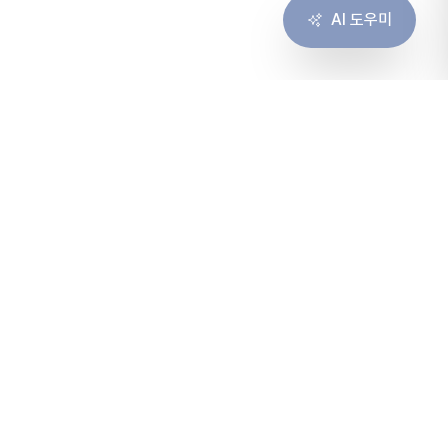
AI 도우미
솔루션
서비스
솔루션 개요
컨설팅
고객 경험
구축
협업
운영
인프라
마이그레이션
가격 · 견적
바로가기