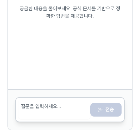
궁금한 내용을 물어보세요. 공식 문서를 기반으로 정
단건 결제
상담 요청
확한 답변을 제공합니다.
고객센터
문서 포털
주식회사 에이센트랩
|
대표이사 이우석
|
서울시 마포구 양화로 186 5
층
사업자등록번호 214-88-78425
|
대표전화 02-2135-3071
개인정보 처리방침
|
Terms of Service
|
|
@
BLOG STUDIO
2026 ACENT Co., Ltd.
맨 위로
전송