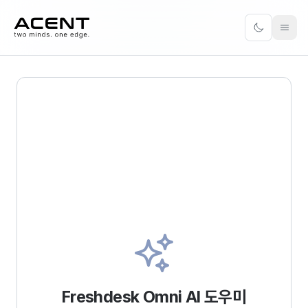
ACENT
Toggle the
솔루션
서비스
솔루션 개요
컨설팅
고객 경험
구축
협업
운영
인프라
마이그레이션
가격 · 견적
바로가기
가격 · 견적 안내
ACENT Flow
표준 가격표
블로그
Freshdesk Omni
AI 도우미
맞춤 견적
회사소개