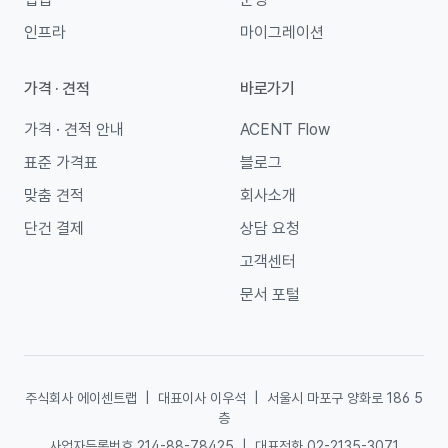
인프라
마이그레이션
가격 · 견적
바로가기
가격 · 견적 안내
ACENT Flow
표준 가격표
블로그
맞춤 견적
회사소개
단건 결제
상담 요청
고객센터
문서 포털
주식회사 에이센트랩
|
대표이사 이우석
|
서울시 마포구 양화로 186 5
층
사업자등록번호 214-88-78425
|
대표전화 02-2135-3071