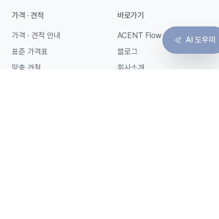
가격 · 견적
바로가기
가격 · 견적 안내
ACENT Flow
AI 도우미
표준 가격표
블로그
맞춤 견적
회사소개
단건 결제
상담 요청
고객센터
문서 포털
주식회사 에이센트랩
|
대표이사 이우석
|
서울시 마포구 양화로 186 5
층
사업자등록번호 214-88-78425
|
대표전화 02-2135-3071
개인정보 처리방침
|
Terms of Service
|
|
@
BLOG STUDIO
2026 ACENT Co., Ltd.