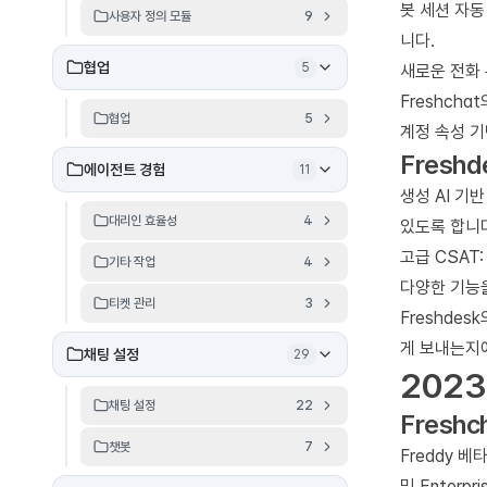
봇 세션 자동
사용자 정의 모듈
9
니다.
협업
5
새로운 전화 
Freshch
협업
5
계정 속성 기
Freshd
에이전트 경험
11
생성 AI 기반
대리인 효율성
4
있도록 합니
고급 CSAT
기타 작업
4
다양한 기능을
티켓 관리
3
Freshde
게 보내는지
채팅 설정
29
2023
채팅 설정
22
Freshc
챗봇
7
Freddy 베타
및 Enterp