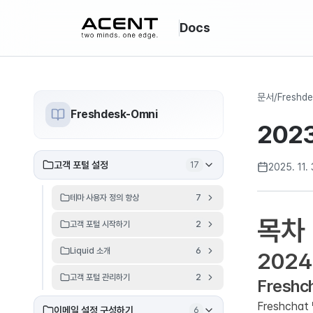
ACENT
Docs
문서
/
Freshde
Freshdesk-Omni
202
고객 포털 설정
17
2025. 11. 
테마 사용자 정의 향상
7
목차
고객 포털 시작하기
2
Liquid 소개
6
202
고객 포털 관리하기
2
Freshc
Freshch
이메일 설정 구성하기
6