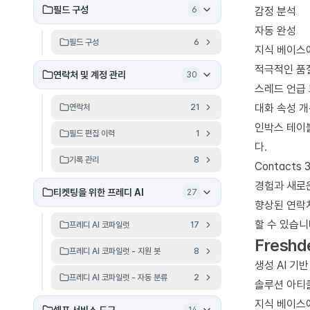
필드 구성
6
감정 분석
자동 완성
필드 구성
6
지식 베이스
적극적인 품
연락처 및 계정 관리
30
스레드 언급 
대화 속성 개
연락처
21
인박스 테이블
필드 편집 이력
1
다.
기록 관리
8
Contact
경험과 새로운
티켓팅을 위한 프레디 AI
27
향상된 연락
할 수 있습니다
프레디 AI 코파일럿
17
Freshd
프레디 AI 코파일럿 - 지원 봇
8
생성 AI 기
프레디 AI 코파일럿 - 자동 분류
2
솔루션 아티
지식 베이스