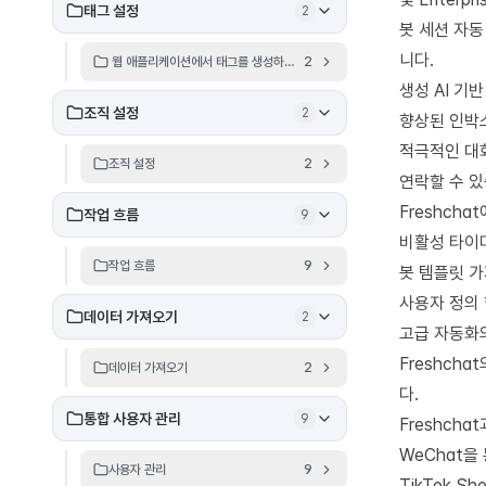
태그 설정
2
봇 세션 자동
니다.
웹 애플리케이션에서 태그를 생성하고 관리하는 방법은 무엇인가요?
2
생성 AI 기반
조직 설정
2
향상된 인박스
적극적인 대
조직 설정
2
연락할 수 있
Freshch
작업 흐름
9
비활성 타이머
작업 흐름
9
봇 템플릿 가
사용자 정의 
데이터 가져오기
2
고급 자동화의
Freshcha
데이터 가져오기
2
다.
통합 사용자 관리
9
Freshch
WeChat을
사용자 관리
9
TikTok S