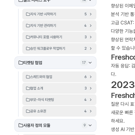
셀프 서비스 도구
14
향상된 이메
분석 기반 
지식 기반 시작하기
5
고급 CSAT
지식 기반 관리하기
4
다양한 기능을
커뮤니티 포럼 사용하기
3
향상된 연락
할 수 있습니다
승인 워크플로우 작업하기
2
Freshca
티켓팅 협업
17
자동 응답: 
다.
스레드와의 협업
6
2023
협업 소개
3
Freshc
부모-자식 티켓팅
4
질문 다시 표
공유 소유권
4
새로운 빠른 
하세요.
사용자 정의 모듈
9
생성 AI 기반