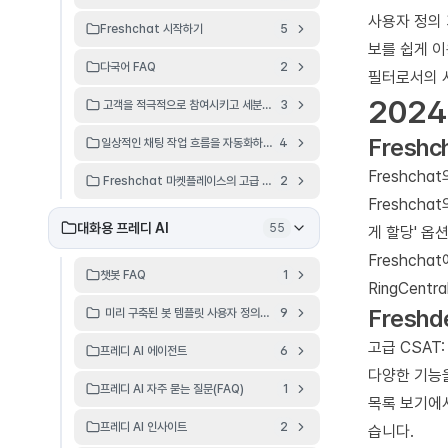
사용자 정의 
Freshchat 시작하기
5
보를 쉽게 이
다국어 FAQ
2
필터로서의 
202
고객을 적극적으로 참여시키고 세분화하여 개인화된 경험을 제공합니다.
3
Freshc
일상적인 채팅 작업 흐름을 자동화하여 시간을 절약하세요.
4
Freshch
Freshchat 마켓플레이스의 고급 자동화 앱 사용하기
2
Freshch
대화용 프레디 AI
55
게 할당' 옵
Freshch
챗봇 FAQ
1
RingCent
Freshd
미리 구축된 봇 템플릿 사용자 정의하기
9
고급 CSAT
프레디 AI 에이전트
6
다양한 기능을
프레디 AI 자주 묻는 질문(FAQ)
1
목록 보기에서
프레디 AI 인사이트
2
습니다.