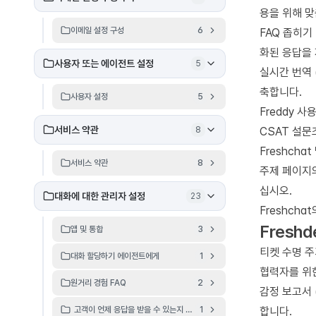
용을 위해 맞
이메일 설정 구성
6
FAQ 좁히기
화된 응답을 
사용자 또는 에이전트 설정
5
실시간 번역 
축합니다.
사용자 설정
5
Freddy 사
서비스 약관
8
CSAT 설문
Freshch
서비스 약관
8
주제 페이지의
십시오.
대화에 대한 관리자 설정
23
Freshch
Freshd
앱 및 통합
3
티켓 수명 주
대화 할당하기 에이전트에게
1
협력자를 위
원거리 경험 FAQ
2
감정 보고서 
고객이 언제 응답을 받을 수 있는지 정의하세요.
1
합니다.