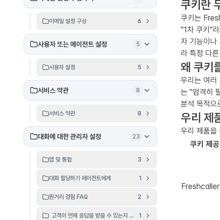
쿠키란 
쿠키는 Fre
이메일 설정 구성
6
"1차 쿠키"
자 기능이나 
사용자 또는 에이전트 설정
5
라 특정 다른
왜 쿠키
사용자 설정
5
우리는 여러 
서비스 약관
8
는 "엄격히 
분석 목적으로
서비스 약관
8
우리 제
우리 제품을
대화에 대한 관리자 설정
23
쿠키 제
앱 및 통합
3
대화 할당하기 에이전트에게
1
Freshcalle
원거리 경험 FAQ
2
고객이 언제 응답을 받을 수 있는지 정의하세요.
1