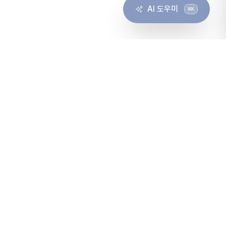
AI 도우미
⌘
K
바로가기
ACENT Flow
블로그
회사소개
상담 요청
고객센터
문서 포털