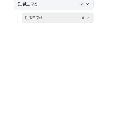
필드 구성
6
필드 구성
6
연락처 및 계정 관리
30
연락처
21
필드 편집 이력
1
기록 관리
8
솔루션
솔루션 개요
티켓팅을 위한 프레디 AI
27
고객 경험
프레디 AI 코파일럿
17
협업
프레디 AI 코파일럿 - 지원 봇
8
인프라
프레디 AI 코파일럿 - 자동 분류
2