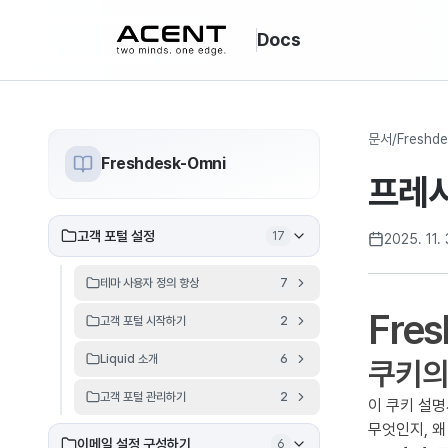
ACENT
Docs
문서
/
Freshde
Freshdesk-Omni
프레
고객 포털 설정
17
2025. 11. 
테마 사용자 정의 향상
7
Fres
고객 포털 시작하기
2
Liquid 소개
6
쿠키의
고객 포털 관리하기
2
이 쿠키 설명
무엇인지, 왜
이메일 설정 구성하기
6