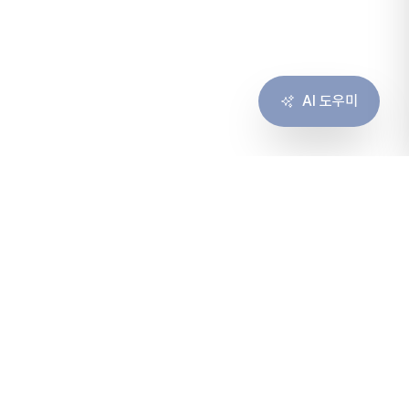
AI 도우미
솔루션
서비스
솔루션 개요
컨설팅
고객 경험
구축
협업
운영