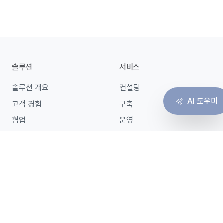
솔루션
서비스
솔루션 개요
컨설팅
AI 도우미
고객 경험
구축
협업
운영
인프라
마이그레이션
가격 · 견적
바로가기
가격 · 견적 안내
ACENT Flow
표준 가격표
블로그
맞춤 견적
회사소개