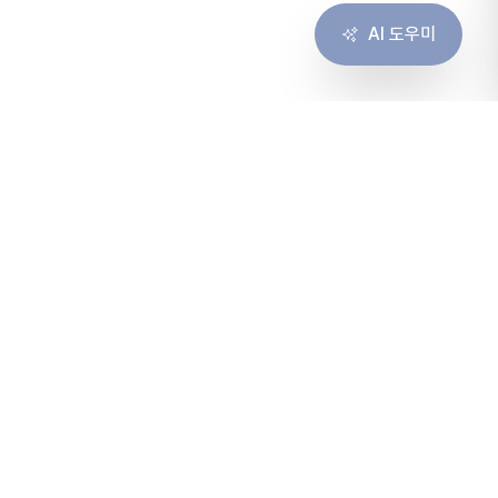
AI 도우미
솔루션
서비스
솔루션 개요
컨설팅
고객 경험
구축
협업
운영
인프라
마이그레이션
가격 · 견적
바로가기