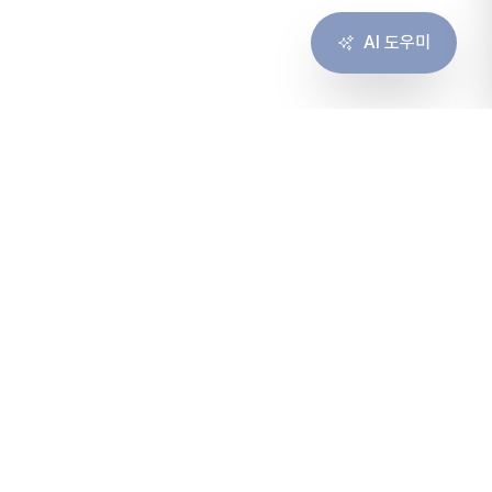
AI 도우미
솔루션
서비스
솔루션 개요
컨설팅
고객 경험
구축
협업
운영
인프라
마이그레이션
가격 · 견적
바로가기