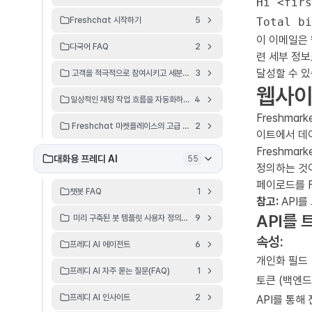
Hi <firs
Freshchat 시작하기
5
이 이메일은
다국어 FAQ
2
련 세부 정보
달성할 수 있
고객을 적극적으로 참여시키고 세분화하여 개인화된 경험을 제공합니다.
3
웹사이
일상적인 채팅 작업 흐름을 자동화하여 시간을 절약하세요.
4
Freshmar
Freshchat 마켓플레이스의 고급 자동화 앱 사용하기
2
이트에서 데
Freshma
대화용 프레디 AI
55
정의하는 것이
페이로드를 F
챗봇 FAQ
1
참고:
API를
API를 트
미리 구축된 봇 템플릿 사용자 정의하기
9
속성:
프레디 AI 에이전트
6
개인화 필드
프레디 AI 자주 묻는 질문(FAQ)
1
토큰 (백엔드
프레디 AI 인사이트
2
API를 통해