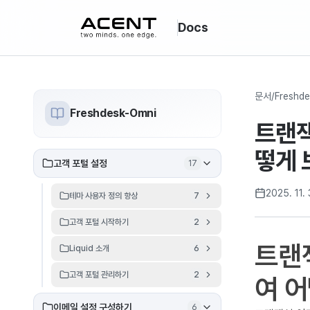
ACENT
Docs
문서
/
Freshde
Freshdesk-Omni
트랜잭
떻게 
고객 포털 설정
17
2025. 11. 
테마 사용자 정의 향상
7
고객 포털 시작하기
2
트랜잭
Liquid 소개
6
고객 포털 관리하기
2
여 어
이메일 설정 구성하기
6