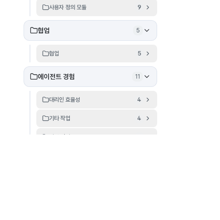
사용자 정의 모듈
9
협업
5
협업
5
에이전트 경험
11
대리인 효율성
4
기타 작업
4
티켓 관리
3
채팅 설정
29
채팅 설정
22
챗봇
7
솔루션