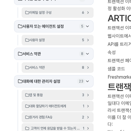
트랜잭션 이
정 활성화 이
이메일 설정 구성
6
ARTI
사용자 또는 에이전트 설정
5
트랜잭션 이
웹사이트에서 
사용자 설정
5
API를 트리
속성
서비스 약관
8
트랜잭션 페
서비스 약관
8
샘플 코드
Freshma
대화에 대한 관리자 설정
23
트랜잭
앱 및 통합
3
트랜잭션 이
일대다 이메일
대화 할당하기 에이전트에게
1
라서 트랜잭
이를 더 잘 
원거리 경험 FAQ
2
다:
고객이 언제 응답을 받을 수 있는지 정의하세요.
1