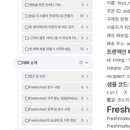
이름: first_
챗봇을 위한 프레디 기능
3
주문 ID: ord
봇을 더 사용자 친화적으로 만들기
10
구매한 항목: i
사용자가 지불한
봇 빌더에서의 자연어 및 의도 감지
5
예상 배송일: d
고객이 셀프 서비스할 수 있도록 FAQ를 설정하세요.
5
배송 주소: add
첫 번째 봇을 만들기 시작하세요.
13
트랜잭션 
id: stri
대화 소개
21
tokens: 
recipient
접근 및 보안
3
샘플 코드:
Freshchat 준수 사항
6
Freshchat 자주 묻는 질문(FAQs)
5
참고:
코드의 
Fres
Freshchat 정책 및 준수 사항
2
Freshmar
Freshchat의 요금제 및 가격 정보
5
Freshma