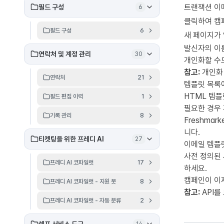
트랜잭션 이
필드 구성
6
클릭하여 캠
필드 구성
6
새 페이지가 
발신자의 이름
연락처 및 계정 관리
30
개인화할 수도
참고:
개인화 
연락처
21
템플릿 목록에
HTML 템플
필드 편집 이력
1
필요한 경우 
기록 관리
8
Freshma
니다.
티켓팅을 위한 프레디 AI
27
이메일 템플
사전 정의된 
프레디 AI 코파일럿
17
하세요.
캠페인이 이
프레디 AI 코파일럿 - 지원 봇
8
참고:
API를
프레디 AI 코파일럿 - 자동 분류
2