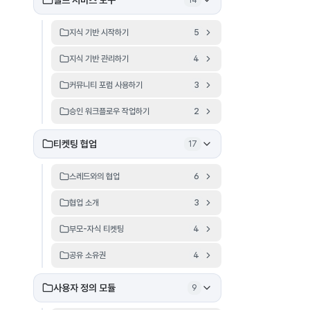
셀프 서비스 도구
14
지식 기반 시작하기
5
지식 기반 관리하기
4
커뮤니티 포럼 사용하기
3
승인 워크플로우 작업하기
2
티켓팅 협업
17
스레드와의 협업
6
협업 소개
3
부모-자식 티켓팅
4
공유 소유권
4
사용자 정의 모듈
9