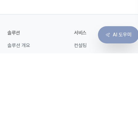
솔루션
서비스
AI 도우미
솔루션 개요
컨설팅
고객 경험
구축
협업
운영
인프라
마이그레이션
가격 · 견적
바로가기
가격 · 견적 안내
ACENT Flow
표준 가격표
블로그
맞춤 견적
회사소개
단건 결제
상담 요청