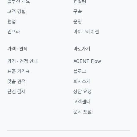
솔루션 개요
컨설팅
고객 경험
구축
협업
운영
인프라
마이그레이션
가격 · 견적
바로가기
가격 · 견적 안내
ACENT Flow
표준 가격표
블로그
맞춤 견적
회사소개
단건 결제
상담 요청
고객센터
문서 포털