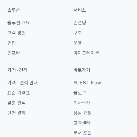
솔루션
서비스
솔루션 개요
컨설팅
고객 경험
구축
협업
운영
인프라
마이그레이션
가격 · 견적
바로가기
가격 · 견적 안내
ACENT Flow
표준 가격표
블로그
맞춤 견적
회사소개
단건 결제
상담 요청
고객센터
문서 포털