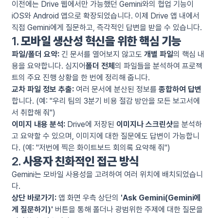
이전에는 Drive 웹에서만 가능했던 Gemini와의 협업 기능이
iOS와 Android 앱으로 확장되었습니다. 이제 Drive 앱 내에서
직접 Gemini에게 질문하고, 즉각적인 답변을 받을 수 있습니다.
1.
모바일 생산성 혁신을 위한 핵심 기능
파일/폴더 요약:
긴 문서를 열어보지 않고도
개별 파일
의 핵심 내
용을 요약합니다. 심지어
폴더 전체
의 파일들을 분석하여 프로젝
트의 주요 진행 상황을 한 번에 정리해 줍니다.
교차 파일 정보 추출:
여러 문서에 분산된 정보를
종합하여 답변
합니다. (예: "우리 팀의 3분기 비용 절감 방안을 모든 보고서에
서 취합해 줘")
이미지 내용 분석:
Drive에 저장된
이미지나 스크린샷
을 분석하
고 요약할 수 있으며, 이미지에 대한 질문에도 답변이 가능합니
다. (예: "저번에 찍은 화이트보드 회의록 요약해 줘")
2.
사용자 친화적인 접근 방식
Gemini는 모바일 사용성을 고려하여 여러 위치에 배치되었습니
다.
상단 바로가기:
앱 화면 우측 상단의
'Ask Gemini(Gemini에
게 질문하기)'
버튼을 통해 폴더나 광범위한 주제에 대한 질문을