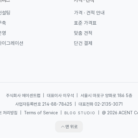
서비스
가격 · 견적
컨설팅
가격 · 견적 안내
구축
표준 가격표
운영
맞춤 견적
마이그레이션
단건 결제
주식회사 에이센트랩
|
대표이사 이우석
|
서울시 마포구 양화로 186 5층
사업자등록번호 214-88-78425
|
대표전화 02-2135-3071
보 처리방침
|
Terms of Service
|
|
@ 2026 ACENT Co.
BLOG STUDIO
맨 위로