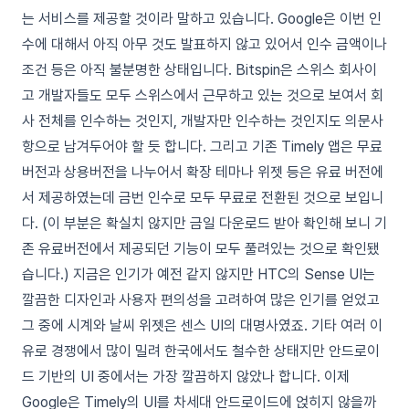
는 서비스를 제공할 것이라 말하고 있습니다.
Google은 이번 인
수에 대해서 아직 아무 것도 발표하지 않고 있어서 인수 금액이나
조건 등은 아직 불분명한 상태입니다. Bitspin은 스위스 회사이
고 개발자들도 모두 스위스에서 근무하고 있는 것으로 보여서 회
사 전체를 인수하는 것인지, 개발자만 인수하는 것인지도 의문사
항으로 남겨두어야 할 듯 합니다.
그리고 기존 Timely 앱은 무료
버전과 상용버전을 나누어서 확장 테마나 위젯 등은 유료 버전에
서 제공하였는데 금번 인수로 모두 무료로 전환된 것으로 보입니
다. (이 부분은 확실치 않지만 금일 다운로드 받아 확인해 보니 기
존 유료버전에서 제공되던 기능이 모두 풀려있는 것으로 확인됐
습니다.)
지금은 인기가 예전 같지 않지만 HTC의 Sense UI는
깔끔한 디자인과 사용자 편의성을 고려하여 많은 인기를 얻었고
그 중에 시계와 날씨 위젯은 센스 UI의 대명사였죠. 기타 여러 이
유로 경쟁에서 많이 밀려 한국에서도 철수한 상태지만 안드로이
드 기반의 UI 중에서는 가장 깔끔하지 않았나 합니다.
이제
Google은 Timely의 UI를 차세대 안드로이드에 얹히지 않을까