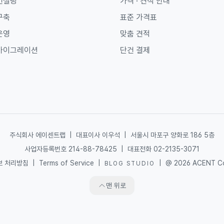
컨설팅
가격 · 견적 안내
구축
표준 가격표
운영
맞춤 견적
마이그레이션
단건 결제
주식회사 에이센트랩
|
대표이사 이우석
|
서울시 마포구 양화로 186 5층
사업자등록번호 214-88-78425
|
대표전화 02-2135-3071
보 처리방침
|
Terms of Service
|
|
@ 2026 ACENT Co.
BLOG STUDIO
맨 위로