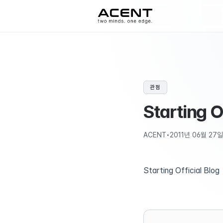
ACENT
관점
Starting O
ACENT
•
2011년 06월 27일
Starting Official Blog