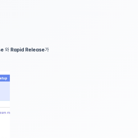
se
와
Rapid Release
가